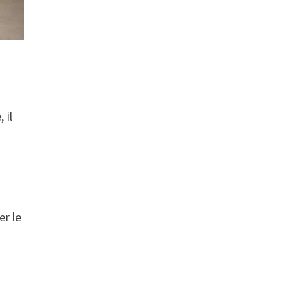
 il
er le