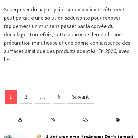
Superposer du papier peint sur un ancien revêtement
peut paraître une solution séduisante pour rénover
rapidement un mur sans passer par la corvée du
décollage. Toutefois, cette approche demande une
préparation minutieuse et une bonne connaissance des
surfaces ainsi que des produits adaptés. En 2026, avec
les …
Pagination
1
2
…
6
Suivant
des
publications
4 Astuces pour Aménager Parfaitement