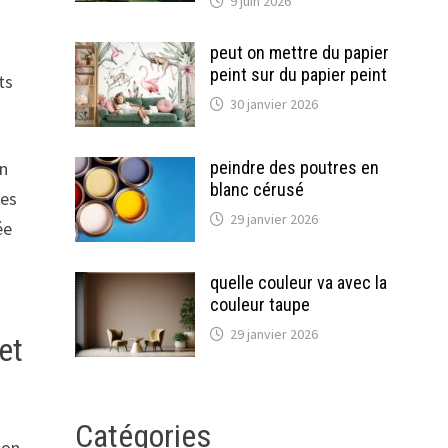
9 juin 2026
peut on mettre du papier
peint sur du papier peint
ts
30 janvier 2026
peindre des poutres en
en
blanc cérusé
pes
29 janvier 2026
ée
quelle couleur va avec la
couleur taupe
29 janvier 2026
et
Catégories
son