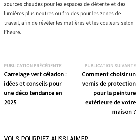
sources chaudes pour les espaces de détente et des
lumières plus neutres ou froides pour les zones de
travail, afin de révéler les matières et les couleurs selon
l’heure.
Navigation
Publication
P
PUBLICATION PRÉCÉDENTE
PUBLICATION SUIVANTE
précédente :
s
Carrelage vert céladon :
Comment choisir un
de
idées et conseils pour
vernis de protection
l’article
une déco tendance en
pour la peinture
2025
extérieure de votre
maison ?
VOUS POURRIEZ AUSSI AIMER