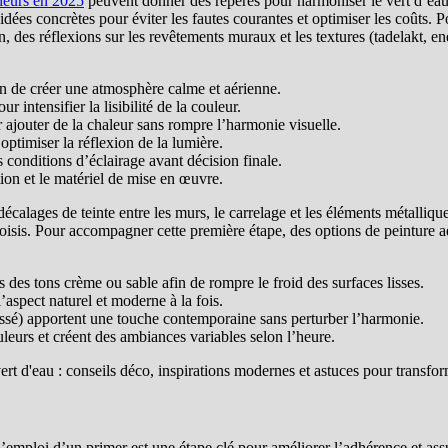
rieurs en 2025
peuvent donner des repères pour harmoniser le vert d’eau 
idées concrètes pour éviter les fautes courantes et optimiser les coûts. 
n, des réflexions sur les revêtements muraux et les textures (tadelakt, end
fin de créer une atmosphère calme et aérienne.
 intensifier la lisibilité de la couleur.
ur ajouter de la chaleur sans rompre l’harmonie visuelle.
optimiser la réflexion de la lumière.
es conditions d’éclairage avant décision finale.
ition et le matériel de mise en œuvre.
alages de teinte entre les murs, le carrelage et les éléments métalliques
choisis. Pour accompagner cette première étape, des options de peinture ad
ns des tons crème ou sable afin de rompre le froid des surfaces lisses.
’aspect naturel et moderne à la fois.
ossé) apportent une touche contemporaine sans perturber l’harmonie.
eurs et créent des ambiances variables selon l’heure.
 L’emploi d’un primer est une étape clé pour améliorer l’adhérence et as