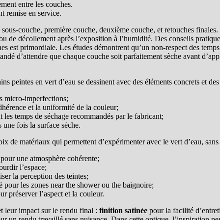
ement entre les couches.
nt remise en service.
, sous-couche, première couche, deuxième couche, et retouches finales. D
 de décollement après l’exposition à l’humidité. Des conseils pratiques 
ches est primordiale. Les études démontrent qu’un non-respect des temps 
ndé d’attendre que chaque couche soit parfaitement sèche avant d’appliqu
ains peintes en vert d’eau se dessinent avec des éléments concrets et des 
s micro-imperfections;
dhérence et la uniformité de la couleur;
t les temps de séchage recommandés par le fabricant;
es une fois la surface sèche.
oix de matériaux qui permettent d’expérimenter avec le vert d’eau, sans co
t pour une atmosphère cohérente;
ourdir l’espace;
iser la perception des teintes;
 pour les zones near the shower ou the baignoire;
 préserver l’aspect et la couleur.
t leur impact sur le rendu final :
finition satinée
pour la facilité d’entre
r un rendu travaillé sans nuisance. Dans cette optique, l’inspiration peu