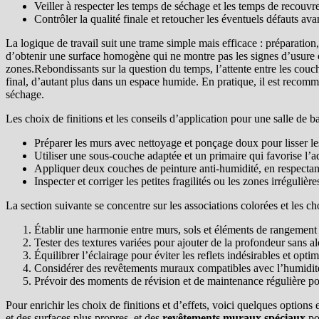
Veiller à respecter les temps de séchage et les temps de recouvr
Contrôler la qualité finale et retoucher les éventuels défauts ava
La logique de travail suit une trame simple mais efficace : préparation
d’obtenir une surface homogène qui ne montre pas les signes d’usure ou
zones.Rebondissants sur la question du temps, l’attente entre les cou
final, d’autant plus dans un espace humide. En pratique, il est recomma
séchage.
Les choix de finitions et les conseils d’application pour une salle de b
Préparer les murs avec nettoyage et ponçage doux pour lisser le
Utiliser une sous-couche adaptée et un primaire qui favorise l’a
Appliquer deux couches de peinture anti-humidité, en respectan
Inspecter et corriger les petites fragilités ou les zones irrégulièr
La section suivante se concentre sur les associations colorées et les ch
Établir une harmonie entre murs, sols et éléments de rangemen
Tester des textures variées pour ajouter de la profondeur sans al
Équilibrer l’éclairage pour éviter les reflets indésirables et optim
Considérer des revêtements muraux compatibles avec l’humidité
Prévoir des moments de révision et de maintenance régulière pour
Pour enrichir les choix de finitions et d’effets, voici quelques options e
et des surfaces plus propres, et des
revêtements muraux spéciaux
pou