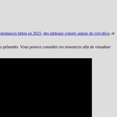
es tendances béton en 2025
,
des tableaux colorés autour du vert déco
, et
ts présentés. Vous pouvez consulter ces ressources afin de visualiser