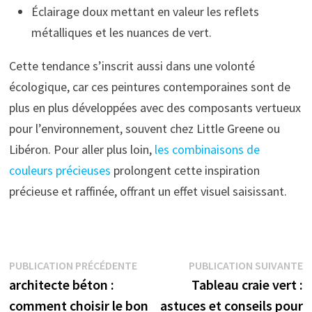
Éclairage doux mettant en valeur les reflets
métalliques et les nuances de vert.
Cette tendance s’inscrit aussi dans une volonté
écologique, car ces peintures contemporaines sont de
plus en plus développées avec des composants vertueux
pour l’environnement, souvent chez Little Greene ou
Libéron. Pour aller plus loin,
les combinaisons de
couleurs précieuses
prolongent cette inspiration
précieuse et raffinée, offrant un effet visuel saisissant.
Navigation
Publication
P
PUBLICATION PRÉCÉDENTE
PUBLICATION SUIVANTE
précédente :
s
architecte béton :
Tableau craie vert :
de
comment choisir le bon
astuces et conseils pour