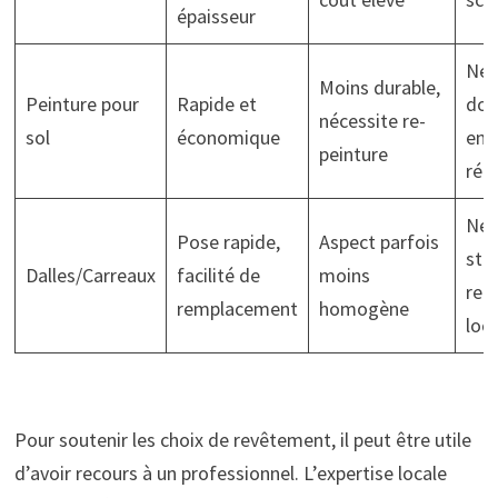
épaisseur
Net
Moins durable,
Peinture pour
Rapide et
dou
nécessite re-
sol
économique
ent
peinture
régu
Net
Pose rapide,
Aspect parfois
sta
Dalles/Carreaux
facilité de
moins
rem
remplacement
homogène
loca
Pour soutenir les choix de revêtement, il peut être utile
d’avoir recours à un professionnel. L’expertise locale