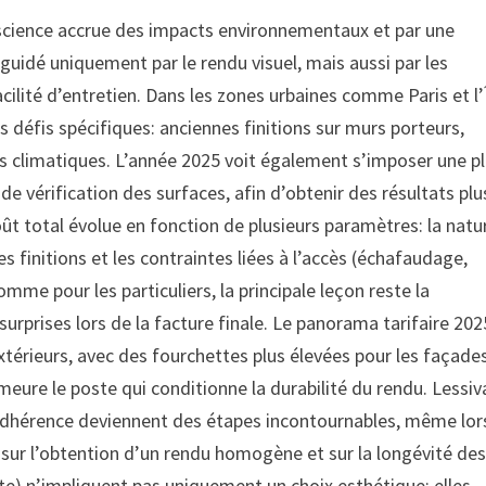
nscience accrue des impacts environnementaux et par une
 guidé uniquement par le rendu visuel, mais aussi par les
cilité d’entretien. Dans les zones urbaines comme Paris et l’
s défis spécifiques: anciennes finitions sur murs porteurs,
ns climatiques. L’année 2025 voit également s’imposer une p
e vérification des surfaces, afin d’obtenir des résultats plu
ût total évolue en fonction de plusieurs paramètres: la natu
les finitions et les contraintes liées à l’accès (échafaudage,
mme pour les particuliers, la principale leçon reste la
 surprises lors de la facture finale. Le panorama tarifaire 202
térieurs, avec des fourchettes plus élevées pour les façade
eure le poste qui conditionne la durabilité du rendu. Lessiv
d’adhérence deviennent des étapes incontournables, même lo
nt sur l’obtention d’un rendu homogène et sur la longévité de
nte) n’impliquent pas uniquement un choix esthétique; elles