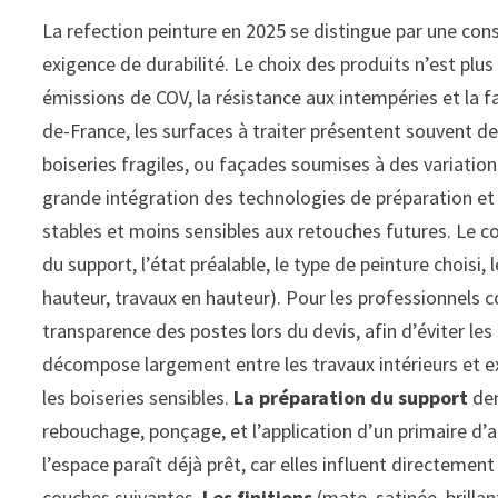
La refection peinture en 2025 se distingue par une co
exigence de durabilité. Le choix des produits n’est plus
émissions de COV, la résistance aux intempéries et la fa
de-France, les surfaces à traiter présentent souvent de
boiseries fragiles, ou façades soumises à des variatio
grande intégration des technologies de préparation et d
stables et moins sensibles aux retouches futures. Le co
du support, l’état préalable, le type de peinture choisi, 
hauteur, travaux en hauteur). Pour les professionnels co
transparence des postes lors du devis, afin d’éviter les
décompose largement entre les travaux intérieurs et ex
les boiseries sensibles.
La préparation du support
dem
rebouchage, ponçage, et l’application d’un primaire 
l’espace paraît déjà prêt, car elles influent directeme
couches suivantes.
Les finitions
(mate, satinée, brilla