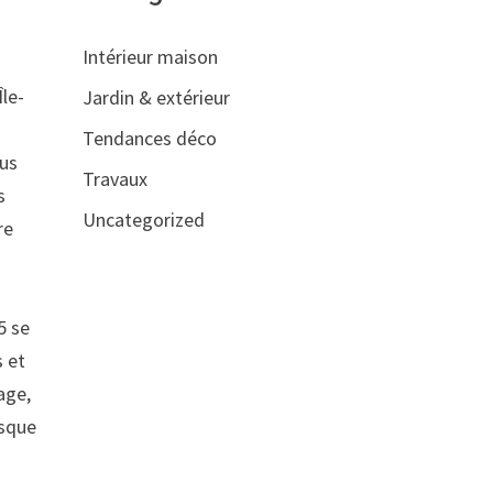
Intérieur maison
Île-
Jardin & extérieur
Tendances déco
lus
Travaux
s
Uncategorized
re
5 se
s et
age,
rsque
s