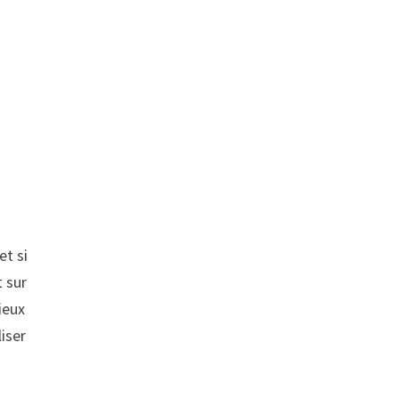
et si
 sur
ieux
liser