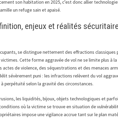
acement son habitation en 2025, c’est donc allier technologie
mille un refuge sain et apaisé.
nition, enjeux et réalités sécuritair
upants, se distingue nettement des effractions classiques 
s victimes. Cette forme aggravée de vol ne se limite plus à la
s actes de violence, des séquestrations et des menaces arm
lit sévèrement puni : les infractions relèvent du vol aggrav
e à perpétuité selon la gravité des circonstances.
usions, les liquidités, bijoux, objets technologiques et parfo
 conditions où la victime se trouve en situation de vulnérabili
priétaires impose une vigilance accrue tant sur le plan maté