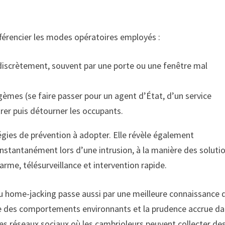
 différencier les modes opératoires employés :
discrètement, souvent par une porte ou une fenêtre mal
gèmes (se faire passer pour un agent d’État, d’un service
trer puis détourner les occupants.
tégies de prévention à adopter. Elle révèle également
instantanément lors d’une intrusion, à la manière des soluti
rme, télésurveillance et intervention rapide.
 au home-jacking passe aussi par une meilleure connaissance 
e des comportements environnants et la prudence accrue da
s réseaux sociaux où les cambrioleurs peuvent collecter de