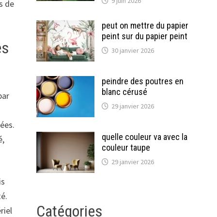
9 juin 2026
s de
peut on mettre du papier
peint sur du papier peint
es
30 janvier 2026
peindre des poutres en
blanc cérusé
par
29 janvier 2026
ées.
quelle couleur va avec la
é,
couleur taupe
29 janvier 2026
is
té.
Catégories
riel