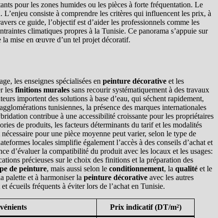
tants pour les zones humides ou les pièces à forte fréquentation. Le
L’enjeu consiste à comprendre les critères qui influencent les prix, à
ravers ce guide, l’objectif est d’aider les professionnels comme les
s contraintes climatiques propres à la Tunisie. Ce panorama s’appuie sur
e la mise en œuvre d’un tel projet décoratif.
lage, les enseignes spécialisées en
peinture décorative
et les
r les
finitions murales
sans recourir systématiquement à des travaux
uteurs importent des solutions à base d’eau, qui séchent rapidement,
s agglomérations tunisiennes, la présence des marques internationales
bridation contribue à une accessibilité croissante pour les propriétaires
ies de produits, les facteurs déterminants du tarif et les modalités
ent nécessaire pour une pièce moyenne peut varier, selon le type de
ateformes locales simplifie également l’accès à des conseils d’achat et
nce d’évaluer la compatibilité du produit avec les locaux et les usages:
ations précieuses sur le choix des finitions et la préparation des
pe de peinture
, mais aussi selon le
conditionnement
, la
qualité
et le
la palette et à harmoniser la
peinture décorative
avec les autres
t écueils fréquents à éviter lors de l’achat en Tunisie.
vénients
Prix indicatif (DT/m²)