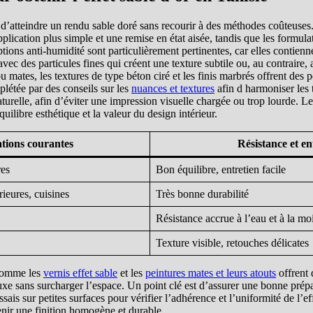
d’atteindre un rendu sable doré sans recourir à des méthodes coûteuses.
plication plus simple et une remise en état aisée, tandis que les formula
ions anti-humidité sont particulièrement pertinentes, car elles contiennen
 avec des particules fines qui créent une texture subtile ou, au contraire
tes, les textures de type béton ciré et les finis marbrés offrent des poss
létée par des conseils sur les
nuances et textures
afin d harmoniser les t
naturelle, afin d’éviter une impression visuelle chargée ou trop lourde.
uilibre esthétique et la valeur du design intérieur.
tions courantes
Résistance et en
res
Bon équilibre, entretien facile
rieures, cuisines
Très bonne durabilité
Résistance accrue à l’eau et à la mo
Texture visible, retouches délicates
 comme les
vernis effet sable
et les
peintures mates et leurs atouts
offrent 
uxe sans surcharger l’espace. Un point clé est d’assurer une bonne prépa
is sur petites surfaces pour vérifier l’adhérence et l’uniformité de l’ef
nir une finition homogène et durable.