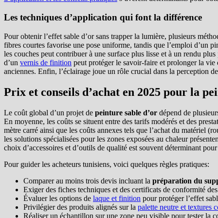
Les techniques d’application qui font la différence
Pour obtenir l’effet sable d’or sans trapper la lumière, plusieurs méth
fibres courtes favorise une pose uniforme, tandis que l’emploi d’un pin
les couches peut contribuer à une surface plus lisse et à un rendu plus p
d’un
vernis de finition
peut protéger le savoir-faire et prolonger la vie
anciennes. Enfin, l’éclairage joue un rôle crucial dans la perception de 
Prix et conseils d’achat en 2025 pour la pe
Le coût global d’un projet de
peinture sable d’or
dépend de plusieurs
En moyenne, les coûts se situent entre des tarifs modérés et des presta
mètre carré ainsi que les coûts annexes tels que l’achat du matériel (
les solutions spécialisées pour les zones exposées au chaleur présent
choix d’accessoires et d’outils de qualité est souvent déterminant pour 
Pour guider les acheteurs tunisiens, voici quelques règles pratiques:
Comparer au moins trois devis incluant la
préparation du sup
Exiger des fiches techniques et des certificats de conformité des
Évaluer les options de
laque et finition
pour protéger l’effet sabl
Privilégier des produits alignés sur la
palette neutre et textures 
Réaliser un échantillon sur une zone peu visible pour tester la cou