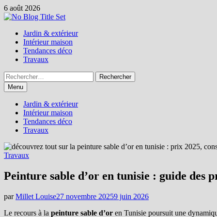
Passer
6 août 2026
au
contenu
Jardin & extérieur
Intérieur maison
Tendances déco
Travaux
Rechercher :
Menu
Jardin & extérieur
Intérieur maison
Tendances déco
Travaux
Travaux
Peinture sable d’or en tunisie : guide des p
par
Millet Louise
27 novembre 2025
9 juin 2026
Le recours à la
peinture sable d’or
en Tunisie poursuit une dynamique c