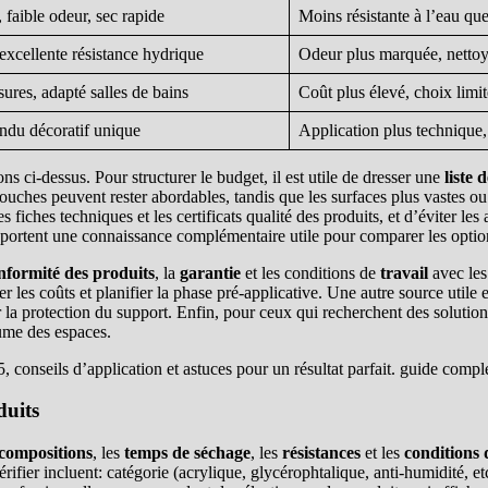
, faible odeur, sec rapide
Moins résistante à l’eau que
excellente résistance hydrique
Odeur plus marquée, nettoya
ures, adapté salles de bains
Coût plus élevé, choix limit
endu décoratif unique
Application plus technique,
s ci-dessus. Pour structurer le budget, il est utile de dresser une
liste 
couches peuvent rester abordables, tandis que les surfaces plus vastes ou
iches techniques et les certificats qualité des produits, et d’éviter les 
portent une connaissance complémentaire utile pour comparer les options
nformité des produits
, la
garantie
et les conditions de
travail
avec les
r les coûts et planifier la phase pré-applicative. Une autre source utile e
 la protection du support. Enfin, pour ceux qui recherchent des solutio
lume des espaces.
duits
compositions
, les
temps de séchage
, les
résistances
et les
conditions 
érifier incluent: catégorie (acrylique, glycérophtalique, anti-humidité, e