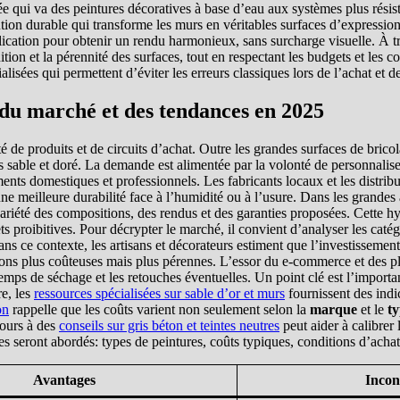
ée qui va des peintures décoratives à base d’eau aux systèmes plus résis
ion durable qui transforme les murs en véritables surfaces d’expression. 
pplication pour obtenir un rendu harmonieux, sans surcharge visuelle. À t
 finition et la pérennité des surfaces, tout en respectant les budgets et le
alisées qui permettent d’éviter les erreurs classiques lors de l’achat et d
 du marché et des tendances en 2025
 de produits et de circuits d’achat. Outre les grandes surfaces de brico
s sable et doré. La demande est alimentée par la volonté de personnalise
ents domestiques et professionnels. Les fabricants locaux et les distrib
une meilleure durabilité face à l’humidité ou à l’usure. Dans les grande
variété des compositions, des rendus et des garanties proposées. Cette hy
 proibitives. Pour décrypter le marché, il convient d’analyser les catégor
 Dans ce contexte, les artisans et décorateurs estiment que l’investissem
tions plus coûteuses mais plus pérennes. L’essor du e-commerce et des pl
temps de séchage et les retouches éventuelles. Un point clé est l’importa
re, les
ressources spécialisées sur sable d’or et murs
fournissent des indic
on
rappelle que les coûts varient non seulement selon la
marque
et le
ty
cours à des
conseils sur gris béton et teintes neutres
peut aider à calibrer 
 seront abordés: types de peintures, coûts typiques, conditions d’achat e
Avantages
Incon