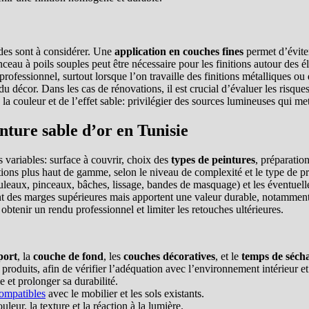
odes sont à considérer. Une
application en couches fines
permet d’éviter
ceau à poils souples peut être nécessaire pour les finitions autour des 
rofessionnel, surtout lorsque l’on travaille des finitions métalliques ou 
 du décor. Dans les cas de rénovations, il est crucial d’évaluer les risque
la couleur et de l’effet sable: privilégier des sources lumineuses qui mett
inture sable d’or en Tunisie
 variables: surface à couvrir, choix des
types de peintures
, préparatio
tions plus haut de gamme, selon le niveau de complexité et le type de pro
rouleaux, pinceaux, bâches, lissage, bandes de masquage) et les éventue
ent des marges supérieures mais apportent une valeur durable, notammen
obtenir un rendu professionnel et limiter les retouches ultérieures.
port
, la
couche de fond
, les
couches décoratives
, et le
temps de séch
 produits, afin de vérifier l’adéquation avec l’environnement intérieur et
e et prolonger sa durabilité.
compatibles
avec le mobilier et les sols existants.
leur, la texture et la réaction à la lumière.