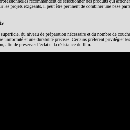
rofessionnelles recommandent de sélectionner des produits qui affichen
ur les projets exigeants, il peut être pertinent de combiner une base pa
is
 superficie, du niveau de préparation nécessaire et du nombre de couche
e uniformité et une durabilité précises. Certains préfèrent privilégier le
 afin de préserver l’éclat et la résistance du film.