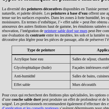
La diversité des
peintures décoratives
disponibles en Tunisie permet 
naturelle, et palette désirée. Les
peintures à base d’eau
offrent une ap
tenue sur les surfaces exposées. Dans les zones à forte humidité, les opt
moisissures. En termes d’esthétique, l’« effet sable » peut être obtenu
amoureux des autres finitions haut de gamme, les émulsions satinées ou ma
rénovation, l’intégration de
peinture sable doré sur murs
peut être comp
une évaluation du
contraste
entre les meubles, les sols et la lumière 
décorative plus légère pour les pièces de passage, afin de préserver l’éq
Type de peinture
Applica
Acrylique base eau
Salles de séjour, chamb
Glycérophtalique (huile)
Façades intérieures exté
Anti-humidité
Salles de bains, cuisines
Effet sable
Murs décoratifs
Pour ceux qui recherchent des finitions plus spécialisées, les options
d’une
couche sable doré
peut produire un effet de profondeur et de l
soigné. Les professionnels recommandent également d’effectuer des essa
d’application et les conseils pratiques
s’avèrent déterminants pour obte