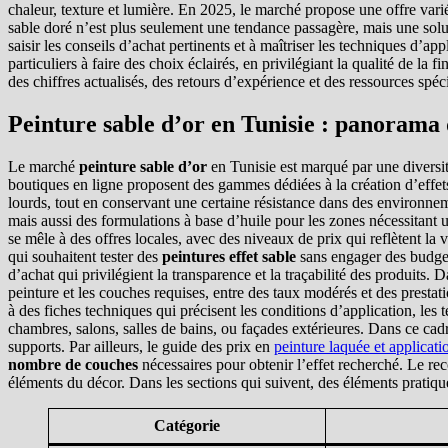
chaleur, texture et lumière. En 2025, le marché propose une offre vari
sable doré n’est plus seulement une tendance passagère, mais une solut
saisir les conseils d’achat pertinents et à maîtriser les techniques d’a
particuliers à faire des choix éclairés, en privilégiant la qualité de la
des chiffres actualisés, des retours d’expérience et des ressources spéci
Peinture sable d’or en Tunisie : panorama
Le marché
peinture sable d’or
en Tunisie est marqué par une diversité
boutiques en ligne proposent des gammes dédiées à la création d’effet
lourds, tout en conservant une certaine résistance dans des environnem
mais aussi des formulations à base d’huile pour les zones nécessitant 
se mêle à des offres locales, avec des niveaux de prix qui reflètent la 
qui souhaitent tester des
peintures effet sable
sans engager des budgets
d’achat qui privilégient la transparence et la traçabilité des produits.
peinture et les couches requises, entre des taux modérés et des presta
à des fiches techniques qui précisent les conditions d’application, les 
chambres, salons, salles de bains, ou façades extérieures. Dans ce cad
supports. Par ailleurs, le guide des prix en
peinture laquée et applicati
nombre de couches
nécessaires pour obtenir l’effet recherché. Le re
éléments du décor. Dans les sections qui suivent, des éléments pratiques
Catégorie