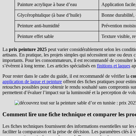
Painture acrylique à base d’eau
Application facile
Glycérophtalique (à base d’huile)
Bonne durabilité, 
Peinture anti-humidité
Prévention moisiss
Peinture effet sable
Texture visible, r
La
prix peinture 2025
peut varier considérablement selon les condition
artisans. En pratique, les projets simples qui nécessitent une ou deux 
importants. Pour les consommateurs, il est recommandé de consulter les f
s’évèrent à long terme. Les articles spécialisés en
finitions et laques
ap
Pour rester dans le cadre du guide, il est recommandé de vérifier la
co
application de laque et peinture
offrent des fiches pratiques pour estime
retouches possibles pour obtenir le rendu souhaité sans compromis sur
permettent d’évaluer l’impact sur la luminosité et la perception de vo
Comment lire une fiche technique et comparer les pro
Les fiches techniques fournissent des informations essentielles sur les
faciliter la comparaison et la prise de décision. Les paramètres clés à v