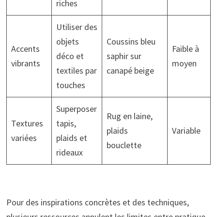
riches
Utiliser des
objets
Coussins bleu
Accents
Faible à
déco et
saphir sur
vibrants
moyen
textiles par
canapé beige
touches
Superposer
Rug en laine,
Textures
tapis,
plaids
Variable
variées
plaids et
bouclette
rideaux
Pour des inspirations concrètes et des techniques,
plusieurs ressources annulent les limites entre pratique