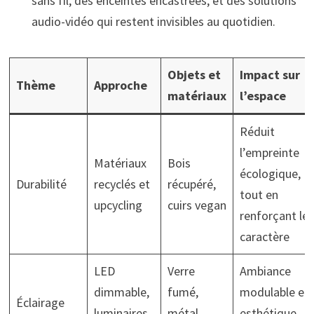
sans fil, des enceintes encastrées, et des solutions
audio-vidéo qui restent invisibles au quotidien.
Objets et
Impact sur
Thème
Approche
matériaux
l’espace
Réduit
l’empreinte
Matériaux
Bois
écologique,
Durabilité
recyclés et
récupéré,
tout en
upcycling
cuirs vegan
renforçant le
caractère
LED
Verre
Ambiance
dimmable,
fumé,
modulable et
Éclairage
luminaires
métal
esthétique