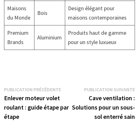
Maisons
Design élégant pour
Bois
du Monde
maisons contemporaines
Premium
Produits haut de gamme
Aluminium
Brands
pour un style luxueux
Navigation
Publication
P
PUBLICATION PRÉCÉDENTE
PUBLICATION SUIVANTE
précédente :
s
Enlever moteur volet
Cave ventilation :
de
roulant : guide étape par
Solutions pour un sous-
l’article
étape
sol enterré sain